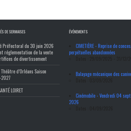
ÉS DE SERMAISES
ÉVÉNEMENTS
é Préfectoral du 30 juin 2026
CIMETIÈRE - Reprise de conces
nt réglementation de la vente
perpétuelles abandonnées
rtifices de divertissement
Dates : 29/09/2025 - 31/12/
Théâtre d’Orléans Saison
Balayage mécanique des caniv
-2027
Dates : 03/09/2026
SANTÉ LOIRET
Cinémobile - Vendredi 04 sep
2026
Dates : 04/09/2026