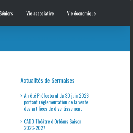
Séniors
Vie associative
Vie économique
ectorales
/
Arrêté modificatif du 29-03-19 Commission de contrôle listes électorales
Actualités de Sermaises
Arrêté Préfectoral du 30 juin 2026
portant réglementation de la vente
des artifices de divertissement
CADO Théâtre d’Orléans Saison
2026-2027