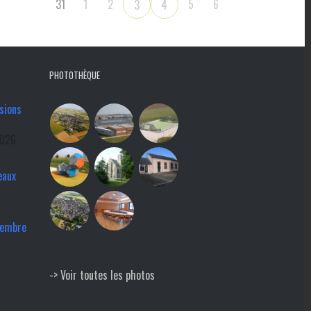
31
1
2
5
6
3
4
PHOTOTHÈQUE
sions
2026
eaux
tembre
-> Voir toutes les photos