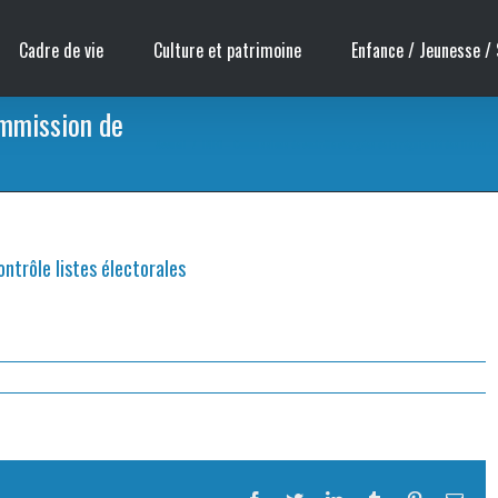
Cadre de vie
Culture et patrimoine
Enfance / Jeunesse / 
ommission de
Accueil
/
INFO – Commissions de contrôle chargées de la régularité des listes él
ntrôle listes électorales