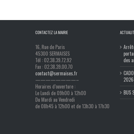
CONTACTEZ LA MAIRIE
ACTUALIT
16, Rue de Paris
Arrêt
45300 SERMAISES
porta
Tél : 02.38.39.72.92
des a
Fax : 02.38.39.00.70
CADO 
contact@sermaises.fr
2026
————————–
Horaires d’ouverture :
BUS 
Le Lundi de 09h00 à 12h00
Du Mardi au Vendredi
de 08h45 à 12h00 et de 13h30 à 17h30