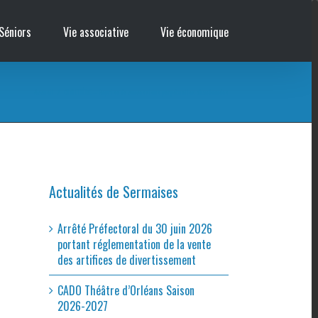
Séniors
Vie associative
Vie économique
Accueil
/
CIMETIÈRE – Reprise de concessions perpétuelles abandonnées
Actualités de Sermaises
Arrêté Préfectoral du 30 juin 2026
portant réglementation de la vente
des artifices de divertissement
CADO Théâtre d’Orléans Saison
2026-2027