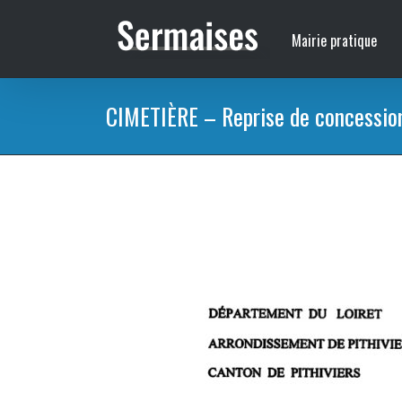
Passer
au
Mairie pratique
contenu
CIMETIÈRE – Reprise de concessio