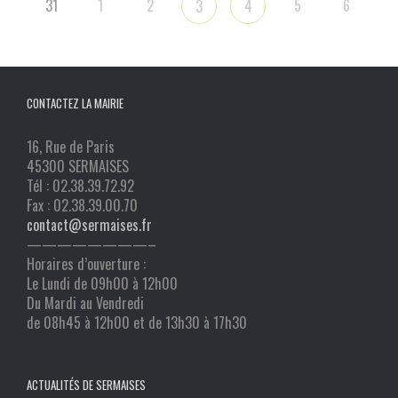
31
1
2
5
6
3
4
CONTACTEZ LA MAIRIE
16, Rue de Paris
45300 SERMAISES
Tél : 02.38.39.72.92
Fax : 02.38.39.00.70
contact@sermaises.fr
————————–
Horaires d’ouverture :
Le Lundi de 09h00 à 12h00
Du Mardi au Vendredi
de 08h45 à 12h00 et de 13h30 à 17h30
ACTUALITÉS DE SERMAISES