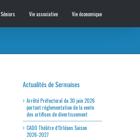
 Séniors
Vie associative
Vie économique
Accueil
/
le passage à la TNT HD c’est le 05 avril 2016
Actualités de Sermaises
Arrêté Préfectoral du 30 juin 2026
portant réglementation de la vente
des artifices de divertissement
CADO Théâtre d’Orléans Saison
2026-2027