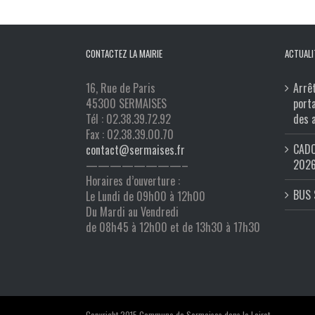
CONTACTEZ LA MAIRIE
ACTUALI
16, Rue de Paris
Arrê
45300 SERMAISES
port
Tél : 02.38.39.72.92
des 
Fax : 02.38.39.00.70
CADO
contact@sermaises.fr
202
————————–
Horaires d’ouverture :
BUS 
Le Lundi de 09h00 à 12h00
Du Mardi au Vendredi
de 08h45 à 12h00 et de 13h30 à 17h30
Copyright 2015 Commune de Sermaises dans le Loiret