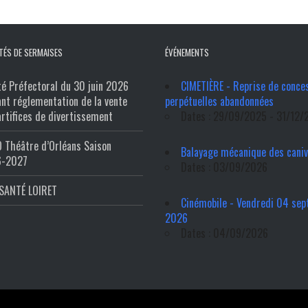
TÉS DE SERMAISES
ÉVÉNEMENTS
té Préfectoral du 30 juin 2026
CIMETIÈRE - Reprise de conce
ant réglementation de la vente
perpétuelles abandonnées
artifices de divertissement
Dates : 29/09/2025 - 31/12/
 Théâtre d’Orléans Saison
Balayage mécanique des cani
6-2027
Dates : 03/09/2026
SANTÉ LOIRET
Cinémobile - Vendredi 04 se
2026
Dates : 04/09/2026