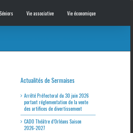
Séniors
Vie associative
Vie économique
ueil
/
Réunion d’information : Les Droits des Séniors
/
Affiche réunion droits séniors
Actualités de Sermaises
Arrêté Préfectoral du 30 juin 2026
portant réglementation de la vente
des artifices de divertissement
CADO Théâtre d’Orléans Saison
2026-2027