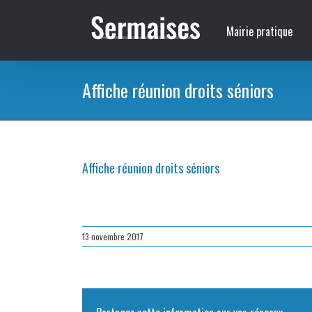
Passer
au
Mairie pratique
contenu
Affiche réunion droits séniors
Affiche réunion droits séniors
13 novembre 2017