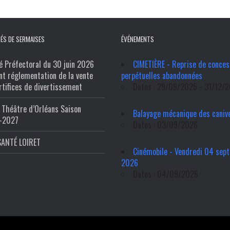
ÉS DE SERMAISES
ÉVÉNEMENTS
é Préfectoral du 30 juin 2026
CIMETIÈRE - Reprise de conces
nt réglementation de la vente
perpétuelles abandonnées
rtifices de divertissement
Dates : 29/09/2025 - 31/12/
Théâtre d’Orléans Saison
Balayage mécanique des caniv
-2027
Dates : 03/09/2026
SANTÉ LOIRET
Cinémobile - Vendredi 04 sep
2026
Dates : 04/09/2026