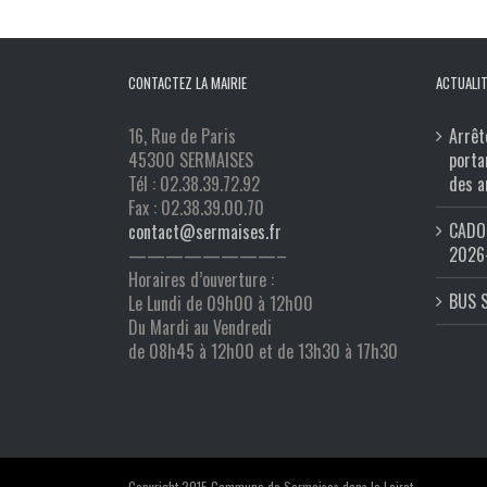
CONTACTEZ LA MAIRIE
ACTUALIT
16, Rue de Paris
Arrêt
45300 SERMAISES
porta
Tél : 02.38.39.72.92
des a
Fax : 02.38.39.00.70
CADO 
contact@sermaises.fr
2026
————————–
Horaires d’ouverture :
BUS 
Le Lundi de 09h00 à 12h00
Du Mardi au Vendredi
de 08h45 à 12h00 et de 13h30 à 17h30
Copyright 2015 Commune de Sermaises dans le Loiret