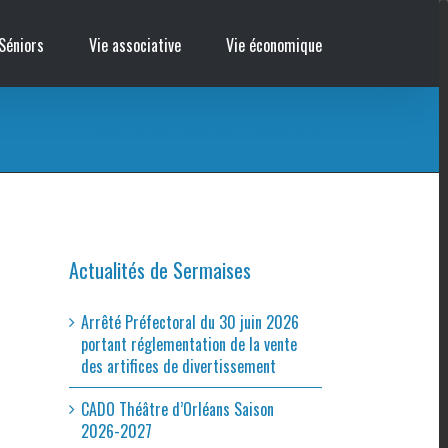
Séniors
Vie associative
Vie économique
Accueil
/
RÉUNION D’INFORMATION ET DE SENSIBILISATION
Actualités de Sermaises
Arrêté Préfectoral du 30 juin 2026
portant réglementation de la vente
des artifices de divertissement
CADO Théâtre d’Orléans Saison
2026-2027