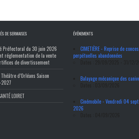
ÉS DE SERMAISES
ÉVÉNEMENTS
é Préfectoral du 30 juin 2026
CIMETIÈRE - Reprise de conces
nt réglementation de la vente
perpétuelles abandonnées
rtifices de divertissement
Dates : 29/09/2025 - 31/12/
Théâtre d’Orléans Saison
Balayage mécanique des caniv
-2027
Dates : 03/09/2026
SANTÉ LOIRET
Cinémobile - Vendredi 04 sep
2026
Dates : 04/09/2026