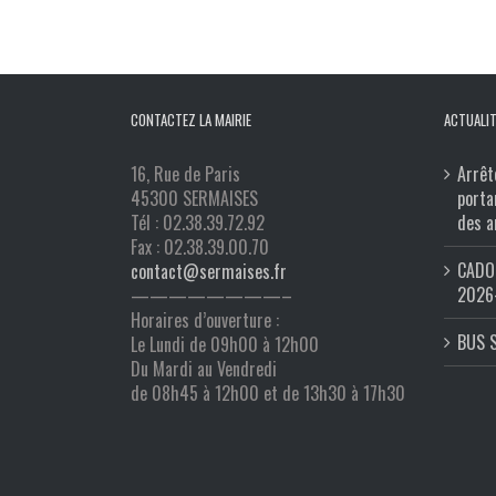
CONTACTEZ LA MAIRIE
ACTUALIT
16, Rue de Paris
Arrêt
45300 SERMAISES
porta
Tél : 02.38.39.72.92
des a
Fax : 02.38.39.00.70
CADO 
contact@sermaises.fr
2026
————————–
Horaires d’ouverture :
BUS 
Le Lundi de 09h00 à 12h00
Du Mardi au Vendredi
de 08h45 à 12h00 et de 13h30 à 17h30