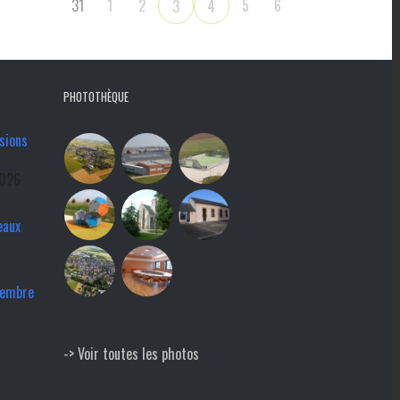
31
1
2
5
6
3
4
PHOTOTHÈQUE
sions
2026
eaux
tembre
-> Voir toutes les photos