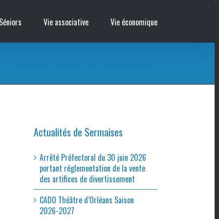
Séniors
Vie associative
Vie économique
SICAP – Relève des compteurs électriques
/
Relève des compteurs électriques 2019
Actualités de Sermaises
Arrêté Préfectoral du 30 juin 2026
portant réglementation de la vente
des artifices de divertissement
CADO Théâtre d’Orléans Saison
2026-2027