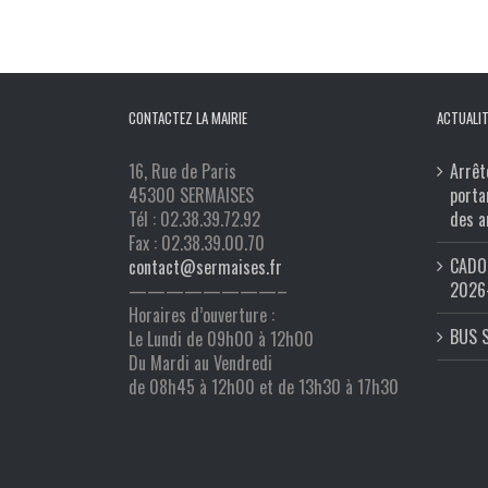
CONTACTEZ LA MAIRIE
ACTUALIT
16, Rue de Paris
Arrêt
45300 SERMAISES
porta
Tél : 02.38.39.72.92
des a
Fax : 02.38.39.00.70
CADO 
contact@sermaises.fr
2026
————————–
Horaires d’ouverture :
BUS 
Le Lundi de 09h00 à 12h00
Du Mardi au Vendredi
de 08h45 à 12h00 et de 13h30 à 17h30