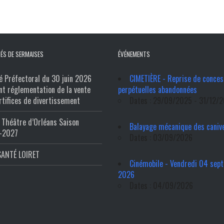
ÉS DE SERMAISES
ÉVÉNEMENTS
é Préfectoral du 30 juin 2026
CIMETIÈRE - Reprise de conces
nt réglementation de la vente
perpétuelles abandonnées
rtifices de divertissement
Dates : 29/09/2025 - 31/12/
Théâtre d’Orléans Saison
Balayage mécanique des caniv
-2027
Dates : 03/09/2026
SANTÉ LOIRET
Cinémobile - Vendredi 04 sep
2026
Dates : 04/09/2026