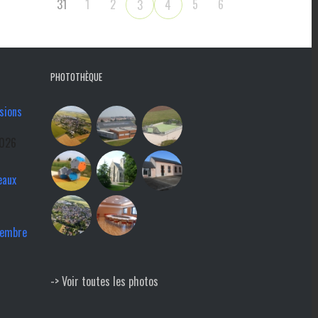
31
1
2
5
6
3
4
PHOTOTHÈQUE
sions
2026
eaux
tembre
-> Voir toutes les photos