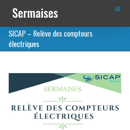
Passer
au
contenu
SICAP – Relève des compteurs
électriques