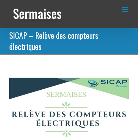
Passer
au
contenu
SICAP – Relève des compteurs
électriques