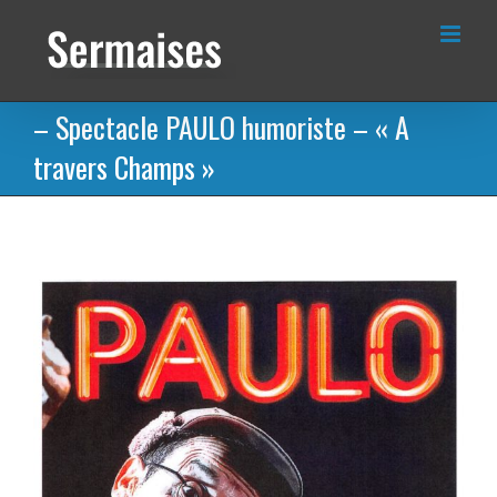
Passer
au
contenu
– Spectacle PAULO humoriste – « A
travers Champs »