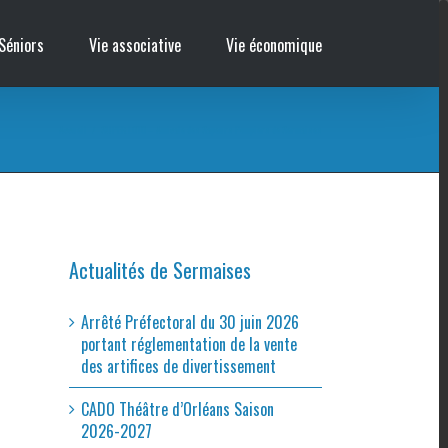
Séniors
Vie associative
Vie économique
Accueil
/
SUPER LOTO – Amicale des Sapeurs Pompiers de Sermaises
Actualités de Sermaises
Arrêté Préfectoral du 30 juin 2026
portant réglementation de la vente
des artifices de divertissement
CADO Théâtre d’Orléans Saison
2026-2027