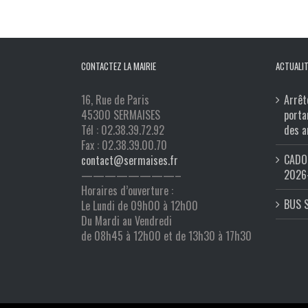
CONTACTEZ LA MAIRIE
ACTUALIT
16, Rue de Paris
Arrêt
45300 SERMAISES
porta
Tél : 02.38.39.72.92
des a
Fax : 02.38.39.00.70
CADO 
contact@sermaises.fr
2026
————————–
Horaires d’ouverture :
BUS 
Le Lundi de 09h00 à 12h00
Du Mardi au Vendredi
de 08h45 à 12h00 et de 13h30 à 17h30