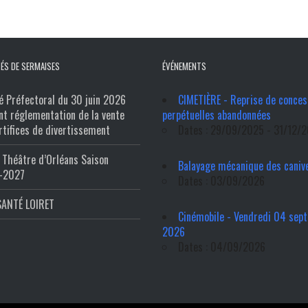
ÉS DE SERMAISES
ÉVÉNEMENTS
é Préfectoral du 30 juin 2026
CIMETIÈRE - Reprise de conces
nt réglementation de la vente
perpétuelles abandonnées
rtifices de divertissement
Dates : 29/09/2025 - 31/12/
Théâtre d’Orléans Saison
Balayage mécanique des caniv
-2027
Dates : 03/09/2026
SANTÉ LOIRET
Cinémobile - Vendredi 04 sep
2026
Dates : 04/09/2026