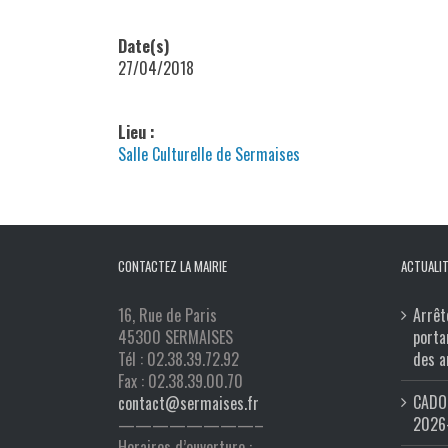
Date(s)
27/04/2018
Lieu :
Salle Culturelle de Sermaises
CONTACTEZ LA MAIRIE
ACTUALIT
16, Rue de Paris
Arrêt
45300 SERMAISES
porta
Tél : 02.38.39.72.92
des a
Fax : 02.38.39.00.70
CADO 
contact@sermaises.fr
2026
————————–
Horaires d’ouverture :