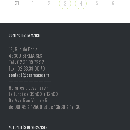
31
1
2
5
6
3
4
CONTACTEZ LA MAIRIE
16, Rue de Paris
45300 SERMAISES
Tél : 02.38.39.72.92
Fax : 02.38.39.00.70
contact@sermaises.fr
————————–
Horaires d’ouverture :
Le Lundi de 09h00 à 12h00
Du Mardi au Vendredi
de 08h45 à 12h00 et de 13h30 à 17h30
ACTUALITÉS DE SERMAISES