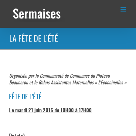
Passer
au
contenu
LA FÊTE DE L’ÉTÉ
Organisée par la Communauté de Communes du Plateau
Beauceron et le Relais Assistantes Maternelles « L’Ecoccinelles »
FÊTE DE L’ÉTÉ
Le mardi 21 juin 2016 de 10H00 à 17H00
Date(s)