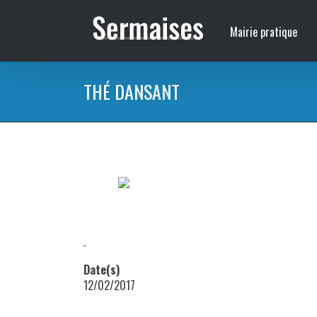
Passer
au
Mairie pratique
contenu
THÉ DANSANT
Organisé par Les Fils d’Argent – Le dimanche 12 Fév
Date(s)
12/02/2017