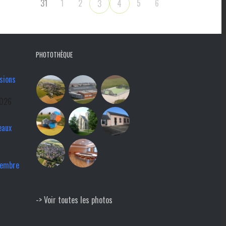
31
1
2
5
6
3
4
PHOTOTHÈQUE
sions
2026
eaux
tembre
-> Voir toutes les photos