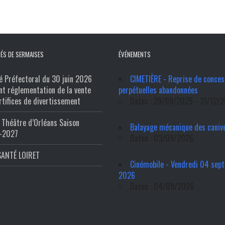
ÉS DE SERMAISES
ÉVÉNEMENTS
é Préfectoral du 30 juin 2026
CIMETIÈRE - Reprise de conces
nt réglementation de la vente
perpétuelles abandonnées
rtifices de divertissement
Dates : 29/09/2025 - 31/12/
Théâtre d’Orléans Saison
Balayage mécanique des caniv
-2027
Dates : 03/09/2026
SANTÉ LOIRET
Cinémobile - Vendredi 04 sep
2026
Dates : 04/09/2026