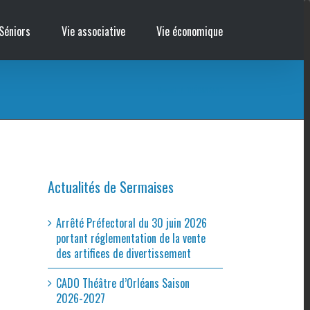
Séniors
Vie associative
Vie économique
Accueil
/
THÉ DANSANT
Actualités de Sermaises
Arrêté Préfectoral du 30 juin 2026
portant réglementation de la vente
des artifices de divertissement
CADO Théâtre d’Orléans Saison
2026-2027