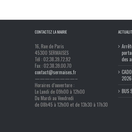
CONTACTEZ LA MAIRIE
ACTUALIT
16, Rue de Paris
Arrêt
45300 SERMAISES
porta
Tél : 02.38.39.72.92
des a
Fax : 02.38.39.00.70
CADO 
contact@sermaises.fr
2026
————————–
Horaires d’ouverture :
BUS 
Le Lundi de 09h00 à 12h00
Du Mardi au Vendredi
de 08h45 à 12h00 et de 13h30 à 17h30