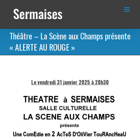
Passer
au
contenu
Théâtre – La Scène aux Champs présente
« ALERTE AU ROUGE »
Le vendredi 31 janvier 2025 à 20h30