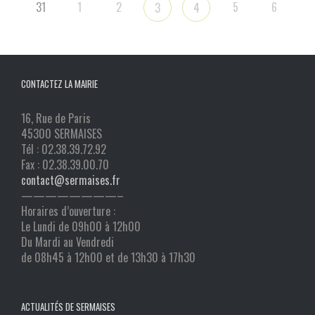
31
1
2
5
6
3
4
CONTACTEZ LA MAIRIE
16, Rue de Paris
45300 SERMAISES
Tél : 02.38.39.72.92
Fax : 02.38.39.00.70
contact@sermaises.fr
————————–
Horaires d’ouverture :
Le Lundi de 09h00 à 12h00
Du Mardi au Vendredi
de 08h45 à 12h00 et de 13h30 à 17h30
ACTUALITÉS DE SERMAISES