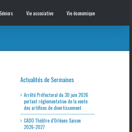
Séniors
Vie associative
Vie économique
Accueil
/
Théâtre – La Scène aux Champs présente « ALERTE AU ROUGE »
Actualités de Sermaises
Arrêté Préfectoral du 30 juin 2026
portant réglementation de la vente
des artifices de divertissement
CADO Théâtre d’Orléans Saison
2026-2027