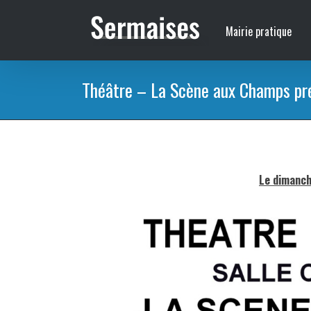
Passer
au
Mairie pratique
contenu
Théâtre – La Scène aux Champs p
Le dimanch