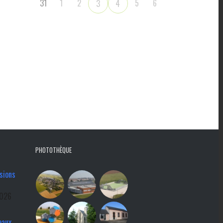
31
1
2
5
6
3
4
PHOTOTHÈQUE
sions
2026
eaux