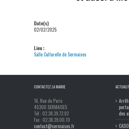
Date(s)
02/02/2025
Lieu :
Salle Culturelle de Sermaises
CONTACTEZ LA MAIRIE
ACTUALIT
16, Rue de Paris
Arrêt
45300 SERMAISES
porta
Tél : 02.38.39.72.92
des a
Fax : 02.38.39.00.70
CADO 
contact@sermaises.fr