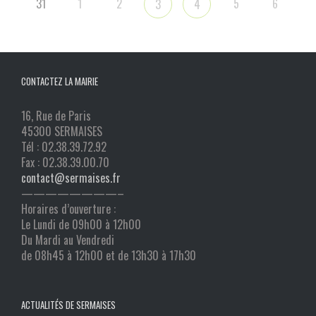
31
1
2
5
6
3
4
CONTACTEZ LA MAIRIE
16, Rue de Paris
45300 SERMAISES
Tél : 02.38.39.72.92
Fax : 02.38.39.00.70
contact@sermaises.fr
————————–
Horaires d’ouverture :
Le Lundi de 09h00 à 12h00
Du Mardi au Vendredi
de 08h45 à 12h00 et de 13h30 à 17h30
ACTUALITÉS DE SERMAISES