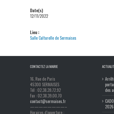
Date(s)
12/11/2022
Lieu :
Salle Culturelle de Sermaises
CONTACTEZ LA MAIRIE
ACTUALIT
16, Rue de Paris
Arrêt
45300 SERMAISES
porta
Tél : 02.38.39.72.92
des a
Fax : 02.38.39.00.70
CADO 
contact@sermaises.fr
2026
————————–
Horaires d’ouverture :