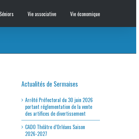
Séniors
Vie associative
Vie économique
re – La Scène aux Champs présente une comédie de Stef Russeil « Promis Juré Crashé »
Actualités de Sermaises
Arrêté Préfectoral du 30 juin 2026
portant réglementation de la vente
des artifices de divertissement
CADO Théâtre d’Orléans Saison
2026-2027