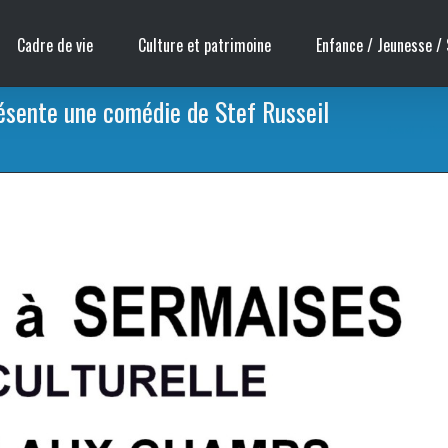
Cadre de vie
Culture et patrimoine
Enfance / Jeunesse / 
sente une comédie de Stef Russeil
Accueil
/
Théât