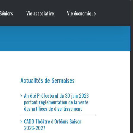
Séniors
Vie associative
Vie économique
Accueil
/
VIDE-GRENIERS
Actualités de Sermaises
Arrêté Préfectoral du 30 juin 2026
portant réglementation de la vente
des artifices de divertissement
CADO Théâtre d’Orléans Saison
2026-2027