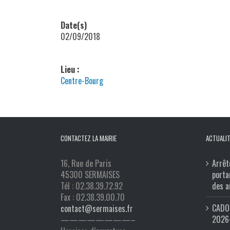
Date(s)
02/09/2018
Lieu :
Centre-Bourg
CONTACTEZ LA MAIRIE
ACTUALIT
16, Rue de Paris
Arrêt
45300 SERMAISES
porta
Tél : 02.38.39.72.92
des a
Fax : 02.38.39.00.70
CADO 
contact@sermaises.fr
2026
————————–