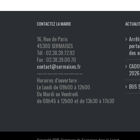
CONTACTEZ LA MAIRIE
ACTUALIT
16, Rue de Paris
Arrêt
45300 SERMAISES
porta
Tél : 02.38.39.72.92
des a
Fax : 02.38.39.00.70
CADO 
contact@sermaises.fr
2026
————————–
Horaires d’ouverture :
BUS 
Le Lundi de 09h00 à 12h00
Du Mardi au Vendredi
de 08h45 à 12h00 et de 13h30 à 17h30
Copyright 2015 Commune de Sermaises dans le Loiret