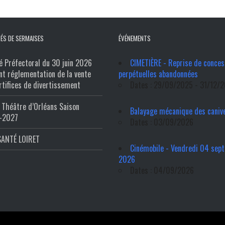
ÉS DE SERMAISES
ÉVÉNEMENTS
é Préfectoral du 30 juin 2026
CIMETIÈRE - Reprise de conces
nt réglementation de la vente
perpétuelles abandonnées
rtifices de divertissement
Dates : 29/09/2025 - 31/12/
Théâtre d’Orléans Saison
Balayage mécanique des caniv
-2027
Dates : 03/09/2026
SANTÉ LOIRET
Cinémobile - Vendredi 04 sep
2026
Dates : 04/09/2026