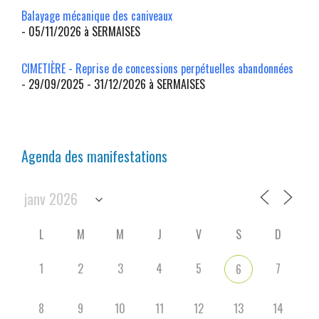
Balayage mécanique des caniveaux
- 05/11/2026 à SERMAISES
CIMETIÈRE - Reprise de concessions perpétuelles abandonnées
- 29/09/2025 - 31/12/2026 à SERMAISES
Agenda des manifestations
L
M
M
J
V
S
D
1
2
3
4
5
7
6
8
9
10
11
12
13
14