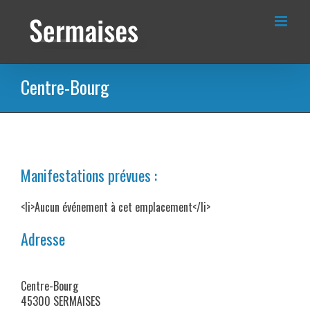
Passer
au
contenu
Centre-Bourg
Manifestations prévues :
<li>Aucun événement à cet emplacement</li>
Adresse
Centre-Bourg
45300 SERMAISES