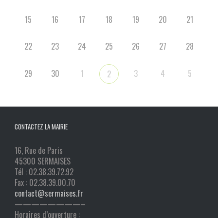
15
16
17
18
19
20
21
22
23
24
25
26
27
28
29
30
1
3
4
5
2
CONTACTEZ LA MAIRIE
16, Rue de Paris
45300 SERMAISES
Tél : 02.38.39.72.92
Fax : 02.38.39.00.70
contact@sermaises.fr
————————–
Horaires d’ouverture :