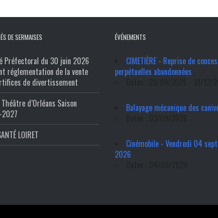
ÉS DE SERMAISES
ÉVÉNEMENTS
é Préfectoral du 30 juin 2026
CIMETIÈRE - Reprise de conces
nt réglementation de la vente
perpétuelles abandonnées
rtifices de divertissement
Dates : 29/09/2025 - 31/12/
Théâtre d’Orléans Saison
Balayage mécanique des caniv
-2027
Dates : 03/09/2026
SANTÉ LOIRET
Cinémobile - Vendredi 04 sep
2026
Dates : 04/09/2026