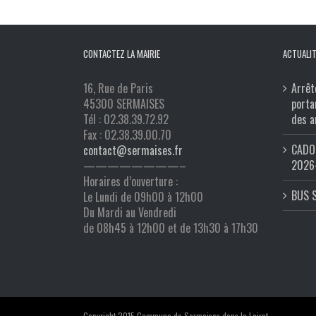
CONTACTEZ LA MAIRIE
ACTUALIT
16, Rue de Paris
Arrêt
45300 SERMAISES
porta
Tél : 02.38.39.72.92
des a
Fax : 02.38.39.00.70
CADO 
contact@sermaises.fr
2026
————————–
Horaires d’ouverture :
BUS 
Le Lundi de 09h00 à 12h00
Du Mardi au Vendredi
de 08h45 à 12h00 et de 13h30 à 17h30
Copyright 2015 Commune de Sermaises dans le Loiret