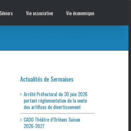
Séniors
Vie associative
Vie économique
Accueil
/
Cinémobile
/
Affiche Cinémobile mars 2020
Actualités de Sermaises
Arrêté Préfectoral du 30 juin 2026
portant réglementation de la vente
des artifices de divertissement
CADO Théâtre d’Orléans Saison
2026-2027