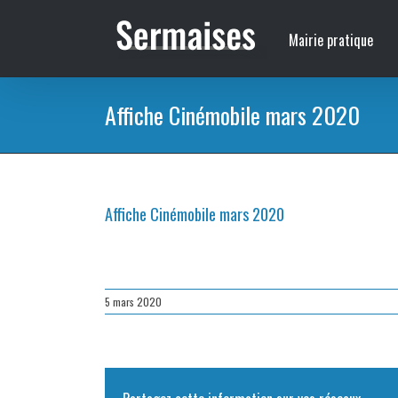
Passer
au
Mairie pratique
contenu
Affiche Cinémobile mars 2020
Affiche Cinémobile mars 2020
5 mars 2020