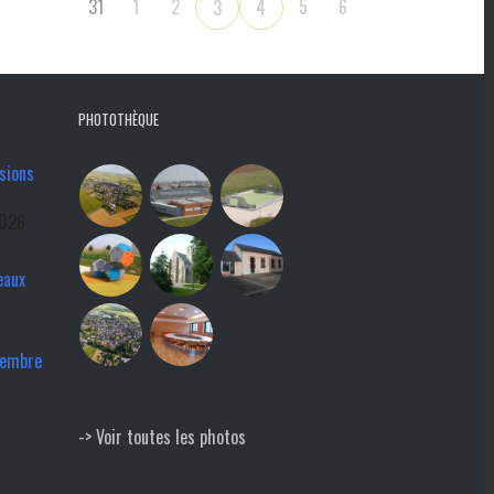
31
1
2
5
6
3
4
PHOTOTHÈQUE
sions
2026
eaux
tembre
-> Voir toutes les photos