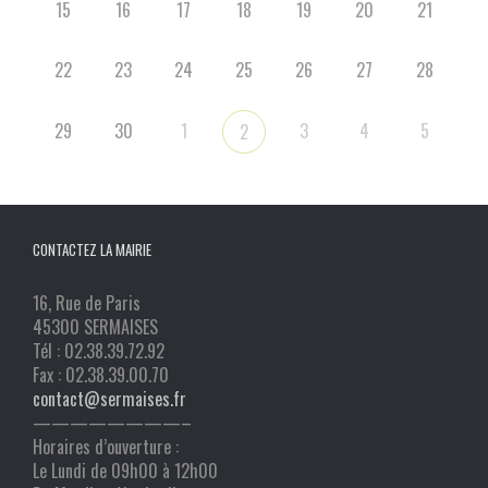
15
16
17
18
19
20
21
22
23
24
25
26
27
28
29
30
1
3
4
5
2
CONTACTEZ LA MAIRIE
16, Rue de Paris
45300 SERMAISES
Tél : 02.38.39.72.92
Fax : 02.38.39.00.70
contact@sermaises.fr
————————–
Horaires d’ouverture :
Le Lundi de 09h00 à 12h00