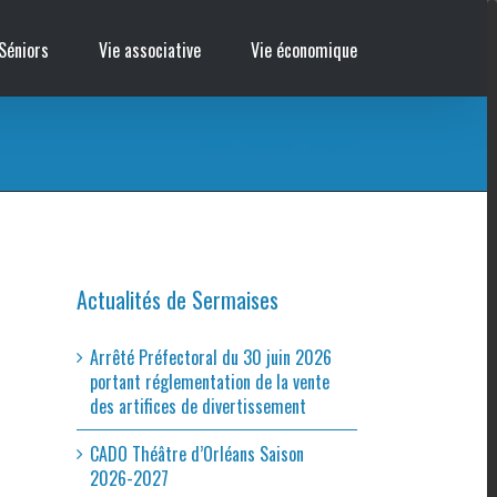
Séniors
Vie associative
Vie économique
Accueil
/
Cinémobile
/
678752445
Actualités de Sermaises
Arrêté Préfectoral du 30 juin 2026
portant réglementation de la vente
des artifices de divertissement
CADO Théâtre d’Orléans Saison
2026-2027