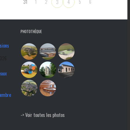
31
1
2
5
6
3
4
PHOTOTHÈQUE
sions
2026
eaux
tembre
-> Voir toutes les photos