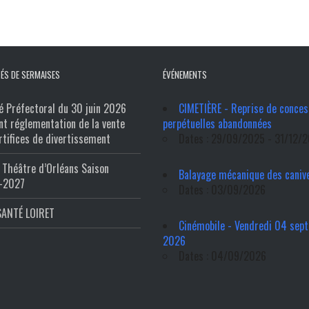
ÉS DE SERMAISES
ÉVÉNEMENTS
é Préfectoral du 30 juin 2026
CIMETIÈRE - Reprise de conces
nt réglementation de la vente
perpétuelles abandonnées
rtifices de divertissement
Dates : 29/09/2025 - 31/12/
Théâtre d’Orléans Saison
Balayage mécanique des caniv
-2027
Dates : 03/09/2026
SANTÉ LOIRET
Cinémobile - Vendredi 04 sep
2026
Dates : 04/09/2026