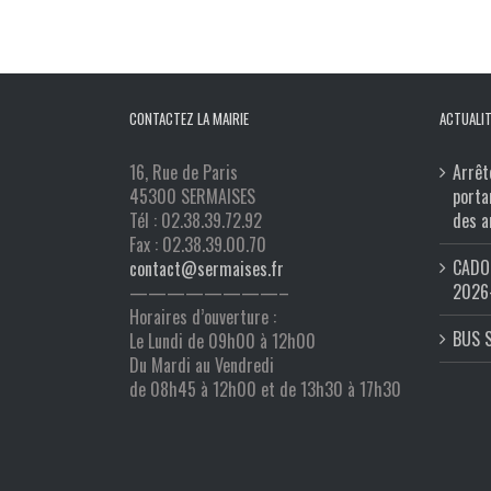
CONTACTEZ LA MAIRIE
ACTUALIT
16, Rue de Paris
Arrêt
45300 SERMAISES
porta
Tél : 02.38.39.72.92
des a
Fax : 02.38.39.00.70
CADO 
contact@sermaises.fr
2026
————————–
Horaires d’ouverture :
BUS 
Le Lundi de 09h00 à 12h00
Du Mardi au Vendredi
de 08h45 à 12h00 et de 13h30 à 17h30