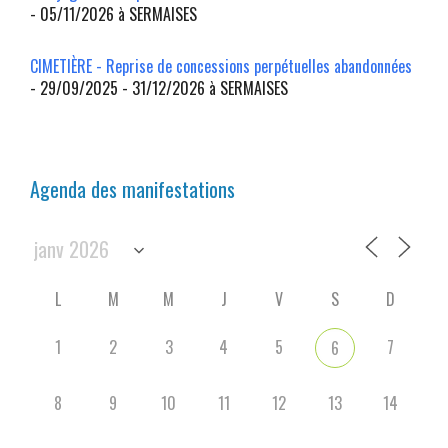
- 05/11/2026 à SERMAISES
CIMETIÈRE - Reprise de concessions perpétuelles abandonnées
- 29/09/2025 - 31/12/2026 à SERMAISES
Agenda des manifestations
L
M
M
J
V
S
D
1
2
3
4
5
7
6
8
9
10
11
12
13
14