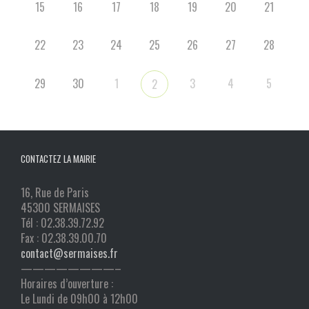
15
16
17
18
19
20
21
22
23
24
25
26
27
28
29
30
1
3
4
5
2
CONTACTEZ LA MAIRIE
16, Rue de Paris
45300 SERMAISES
Tél : 02.38.39.72.92
Fax : 02.38.39.00.70
contact@sermaises.fr
————————–
Horaires d’ouverture :
Le Lundi de 09h00 à 12h00