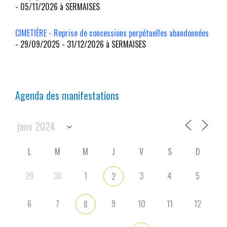
- 05/11/2026 à SERMAISES
CIMETIÈRE - Reprise de concessions perpétuelles abandonnées
- 29/09/2025 - 31/12/2026 à SERMAISES
Agenda des manifestations
L
M
M
J
V
S
D
29
30
1
3
4
5
2
6
7
9
10
11
12
8