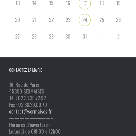
13
14
15
16
18
19
17
20
21
22
23
25
26
24
27
28
29
30
31
1
2
CONTACTEZ LA MAIRIE
16, Rue de Paris
45300 SERMAISES
Tél : 02.38.39.72.92
Fax : 02.38.39.00.70
contact@sermaises.fr
————————–
Horaires d’ouverture :
Le Lundi de 09h00 à 12h00