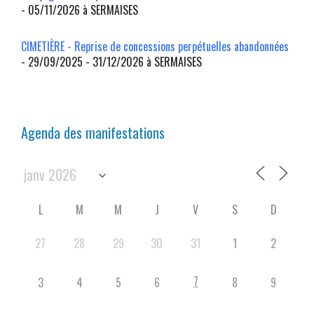
- 05/11/2026 à SERMAISES
CIMETIÈRE - Reprise de concessions perpétuelles abandonnées
- 29/09/2025 - 31/12/2026 à SERMAISES
Agenda des manifestations
L
M
M
J
V
S
D
27
28
29
30
31
1
2
7
3
4
5
6
8
9