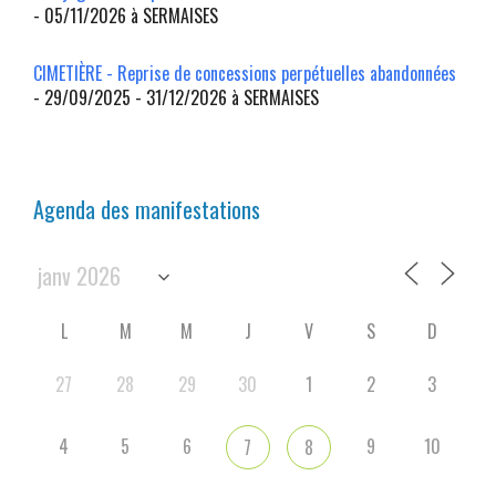
- 05/11/2026 à SERMAISES
CIMETIÈRE - Reprise de concessions perpétuelles abandonnées
- 29/09/2025 - 31/12/2026 à SERMAISES
Agenda des manifestations
L
M
M
J
V
S
D
27
28
29
30
1
2
3
4
5
6
9
10
7
8