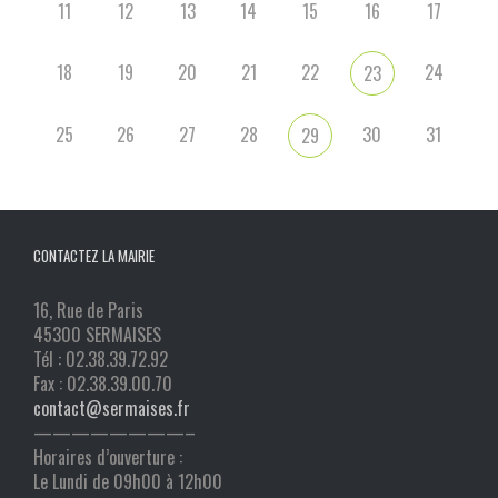
11
12
13
14
15
16
17
18
19
20
21
22
24
23
25
26
27
28
30
31
29
CONTACTEZ LA MAIRIE
16, Rue de Paris
45300 SERMAISES
Tél : 02.38.39.72.92
Fax : 02.38.39.00.70
contact@sermaises.fr
————————–
Horaires d’ouverture :
Le Lundi de 09h00 à 12h00