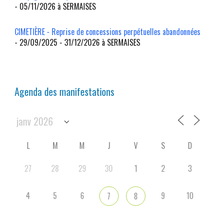
- 05/11/2026 à SERMAISES
CIMETIÈRE - Reprise de concessions perpétuelles abandonnées
- 29/09/2025 - 31/12/2026 à SERMAISES
Agenda des manifestations
L
M
M
J
V
S
D
27
28
29
30
1
2
3
4
5
6
9
10
7
8