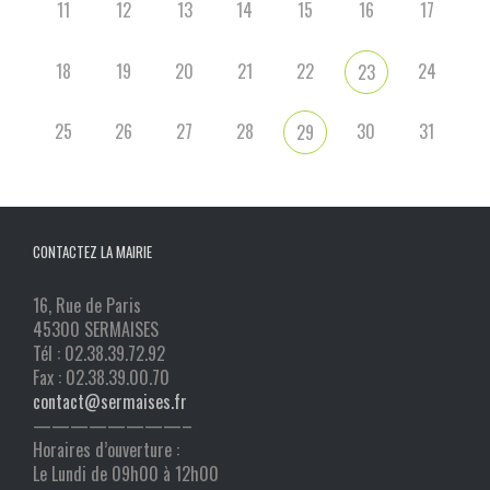
11
12
13
14
15
16
17
18
19
20
21
22
24
23
25
26
27
28
30
31
29
CONTACTEZ LA MAIRIE
16, Rue de Paris
45300 SERMAISES
Tél : 02.38.39.72.92
Fax : 02.38.39.00.70
contact@sermaises.fr
————————–
Horaires d’ouverture :
Le Lundi de 09h00 à 12h00