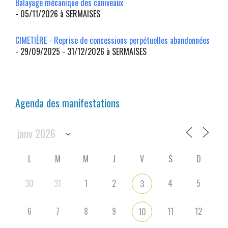
Balayage mécanique des caniveaux
- 05/11/2026 à SERMAISES
CIMETIÈRE - Reprise de concessions perpétuelles abandonnées
- 29/09/2025 - 31/12/2026 à SERMAISES
Agenda des manifestations
L
M
M
J
V
S
D
30
31
1
2
4
5
3
6
7
8
9
11
12
10