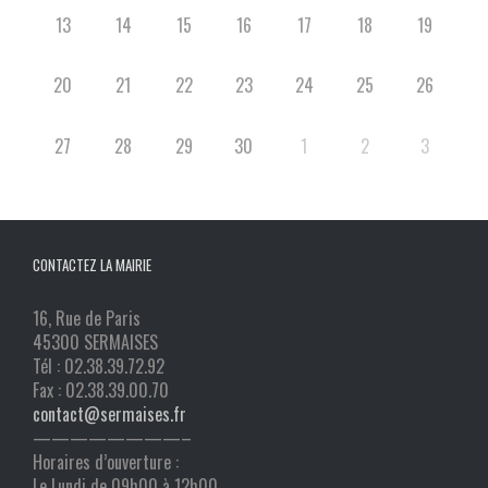
13
14
15
16
17
18
19
20
21
22
23
24
25
26
27
28
29
30
1
2
3
CONTACTEZ LA MAIRIE
16, Rue de Paris
45300 SERMAISES
Tél : 02.38.39.72.92
Fax : 02.38.39.00.70
contact@sermaises.fr
————————–
Horaires d’ouverture :
Le Lundi de 09h00 à 12h00