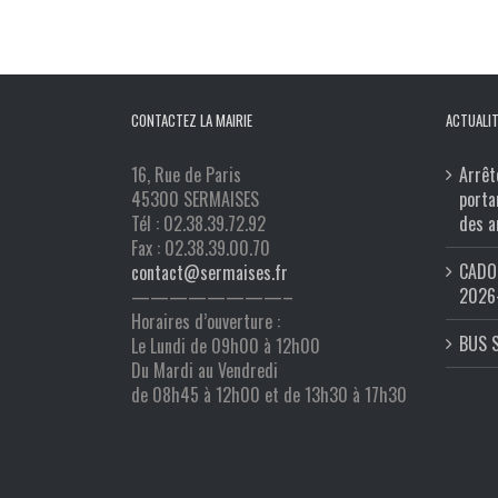
CONTACTEZ LA MAIRIE
ACTUALIT
16, Rue de Paris
Arrêt
45300 SERMAISES
porta
Tél : 02.38.39.72.92
des a
Fax : 02.38.39.00.70
CADO 
contact@sermaises.fr
2026
————————–
Horaires d’ouverture :
BUS 
Le Lundi de 09h00 à 12h00
Du Mardi au Vendredi
de 08h45 à 12h00 et de 13h30 à 17h30