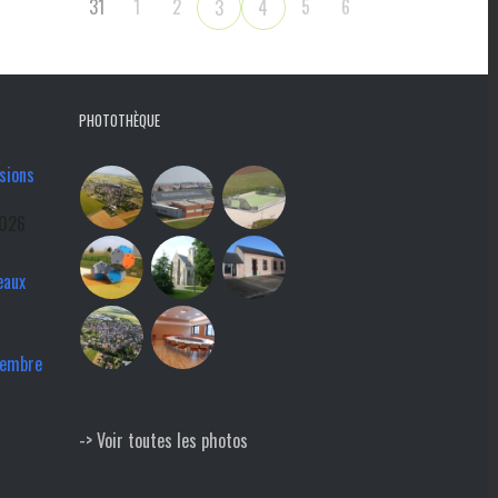
31
1
2
5
6
3
4
PHOTOTHÈQUE
sions
2026
eaux
tembre
-> Voir toutes les photos