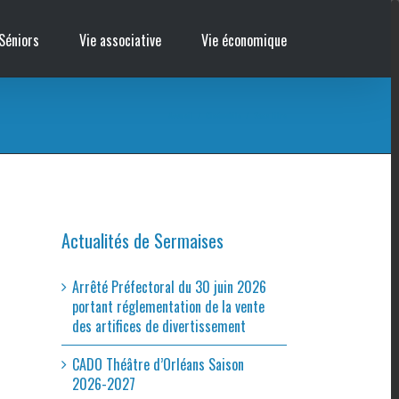
Séniors
Vie associative
Vie économique
Accueil
/
Cinémobile
/
Sans titre
Actualités de Sermaises
Arrêté Préfectoral du 30 juin 2026
portant réglementation de la vente
des artifices de divertissement
CADO Théâtre d’Orléans Saison
2026-2027