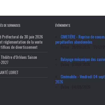
ÉS DE SERMAISES
ÉVÉNEMENTS
é Préfectoral du 30 juin 2026
CIMETIÈRE - Reprise de conces
nt réglementation de la vente
perpétuelles abandonnées
rtifices de divertissement
Dates : 29/09/2025 - 31/12/
Théâtre d’Orléans Saison
Balayage mécanique des caniv
-2027
Dates : 03/09/2026
SANTÉ LOIRET
Cinémobile - Vendredi 04 sep
2026
Dates : 04/09/2026