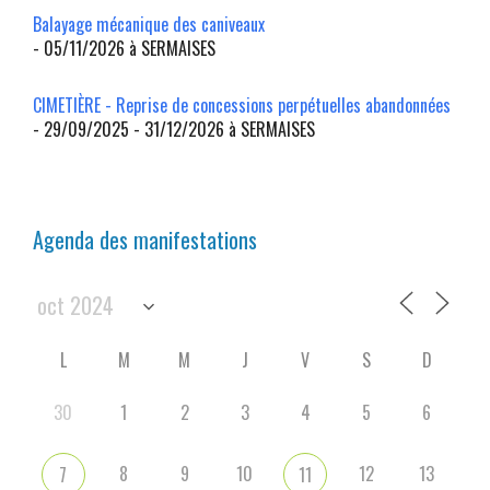
Balayage mécanique des caniveaux
- 05/11/2026 à SERMAISES
CIMETIÈRE - Reprise de concessions perpétuelles abandonnées
- 29/09/2025 - 31/12/2026 à SERMAISES
Agenda des manifestations
L
M
M
J
V
S
D
30
1
2
3
4
5
6
8
9
10
12
13
7
11