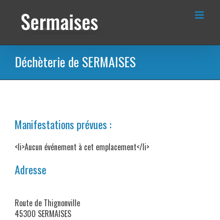
Passer
au
contenu
Déchèterie de SERMAISES
Manifestations prévues :
<li>Aucun événement à cet emplacement</li>
Adresse
Route de Thignonville
45300 SERMAISES