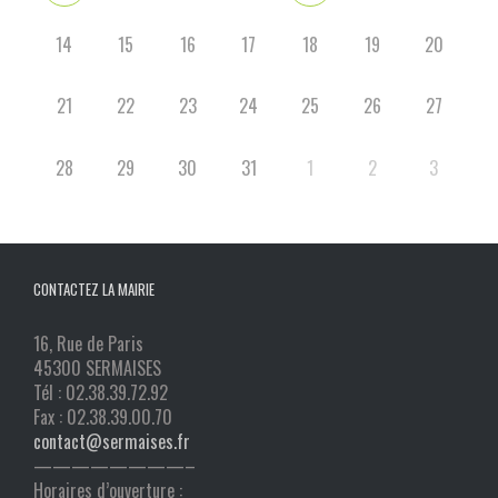
14
15
16
17
18
19
20
21
22
23
24
25
26
27
28
29
30
31
1
2
3
CONTACTEZ LA MAIRIE
16, Rue de Paris
45300 SERMAISES
Tél : 02.38.39.72.92
Fax : 02.38.39.00.70
contact@sermaises.fr
————————–
Horaires d’ouverture :