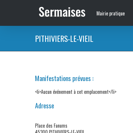
Passer
au
Mairie pratique
contenu
PITHIVIERS-LE-VIEIL
Manifestations prévues :
<li>Aucun événement à cet emplacement</li>
Adresse
Place des Fanums
45300 PITHIVIERS-LE-VIEIL