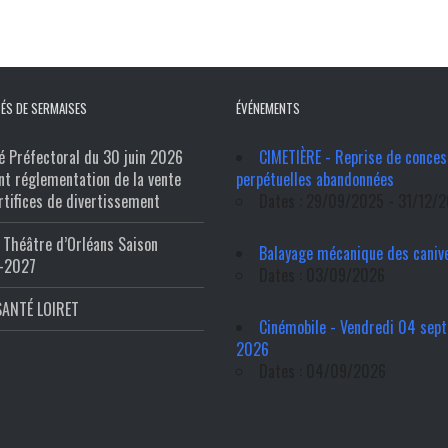
ÉS DE SERMAISES
ÉVÉNEMENTS
é Préfectoral du 30 juin 2026
CIMETIÈRE - Reprise de conces
nt réglementation de la vente
perpétuelles abandonnées
rtifices de divertissement
Dates : 29/09/2025 - 31/12/
Théâtre d’Orléans Saison
Balayage mécanique des caniv
-2027
Dates : 03/09/2026
SANTÉ LOIRET
Cinémobile - Vendredi 04 sep
2026
Dates : 04/09/2026