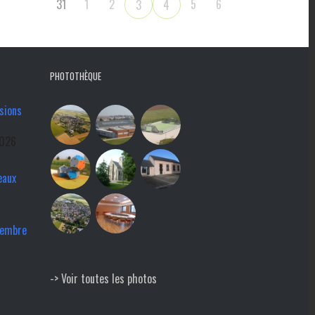
31
1
2
5
6
3
4
PHOTOTHÈQUE
sions
2026
eaux
tembre
-> Voir toutes les photos