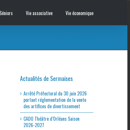
Séniors
Vie associative
Vie économique
Accueil
/
PITHIVIERS-LE-VIEIL
Actualités de Sermaises
Arrêté Préfectoral du 30 juin 2026
portant réglementation de la vente
des artifices de divertissement
CADO Théâtre d’Orléans Saison
2026-2027