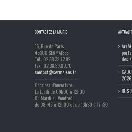
CONTACTEZ LA MAIRIE
ACTUALIT
16, Rue de Paris
Arrêt
45300 SERMAISES
porta
Tél : 02.38.39.72.92
des a
Fax : 02.38.39.00.70
CADO 
contact@sermaises.fr
2026
————————–
Horaires d’ouverture :
BUS 
Le Lundi de 09h00 à 12h00
Du Mardi au Vendredi
de 08h45 à 12h00 et de 13h30 à 17h30