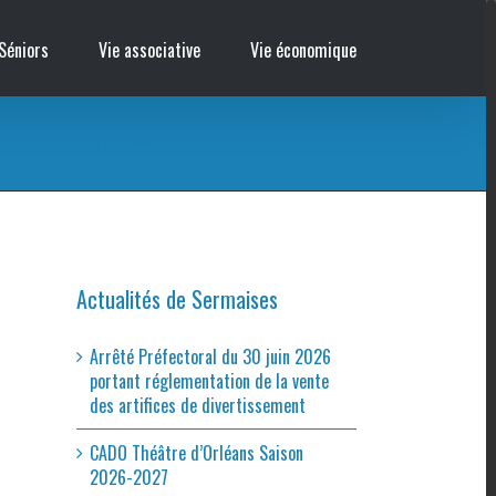
Séniors
Vie associative
Vie économique
Accueil
/
Vie de la commune
/
MON ESPACE SERVICES PUBLICS ITINÉRANT
Actualités de Sermaises
Arrêté Préfectoral du 30 juin 2026
portant réglementation de la vente
des artifices de divertissement
CADO Théâtre d’Orléans Saison
2026-2027