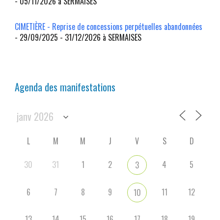
- 05/11/2026 à SERMAISES
CIMETIÈRE - Reprise de concessions perpétuelles abandonnées
- 29/09/2025 - 31/12/2026 à SERMAISES
Agenda des manifestations
L
M
M
J
V
S
D
30
31
1
2
4
5
3
6
7
8
9
11
12
10
13
14
15
16
17
18
19