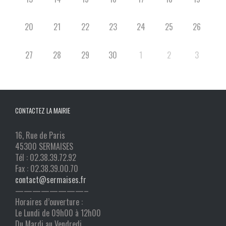
20
21
22
23
24
25
26
27
28
29
30
1
2
3
CONTACTEZ LA MAIRIE
16, Rue de Paris
45300 SERMAISES
Tél : 02.38.39.72.92
Fax : 02.38.39.00.70
contact@sermaises.fr
————————–
Horaires d’ouverture :
Le Lundi de 09h00 à 12h00
Du Mardi au Vendredi