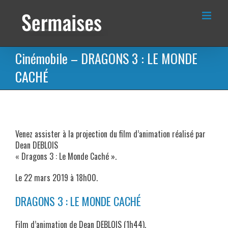
Passer
au
contenu
Cinémobile – DRAGONS 3 : LE MONDE
CACHÉ
Venez assister à la projection du film d’animation réalisé par
Dean DEBLOIS
« Dragons 3 : Le Monde Caché ».
Le 22 mars 2019 à 18h00.
DRAGONS 3 : LE MONDE CACHÉ
Film d’animation de Dean DEBLOIS (1h44).