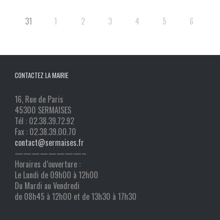
31
1
2
3
4
5
6
CONTACTEZ LA MAIRIE
16, Rue de Paris
45300 SERMAISES
Tél : 02.38.39.72.92
Fax : 02.38.39.00.70
contact@sermaises.fr
————————–
Horaires d’ouverture :
Le Lundi de 09h00 à 12h00
Du Mardi au Vendredi
de 08h45 à 12h00 et de 13h30 à 17h30