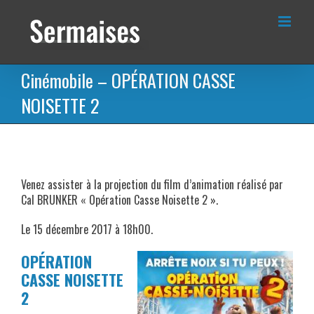
Passer
au
contenu
Cinémobile – OPÉRATION CASSE
NOISETTE 2
Venez assister à la projection du film d’animation réalisé par
Cal BRUNKER « Opération Casse Noisette 2 ».
Le 15 décembre 2017 à 18h00.
OPÉRATION
CASSE NOISETTE
2