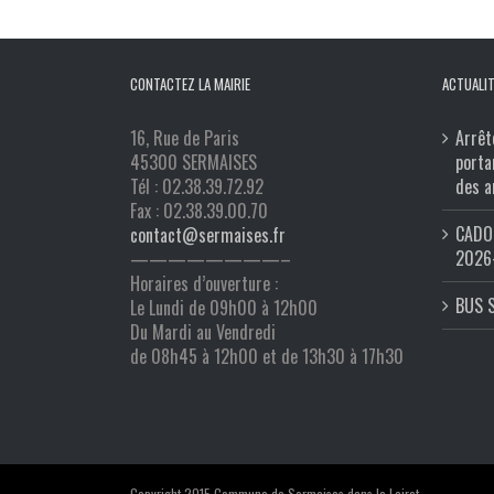
CONTACTEZ LA MAIRIE
ACTUALIT
16, Rue de Paris
Arrêt
45300 SERMAISES
porta
Tél : 02.38.39.72.92
des a
Fax : 02.38.39.00.70
CADO 
contact@sermaises.fr
2026
————————–
Horaires d’ouverture :
BUS 
Le Lundi de 09h00 à 12h00
Du Mardi au Vendredi
de 08h45 à 12h00 et de 13h30 à 17h30
Copyright 2015 Commune de Sermaises dans le Loiret