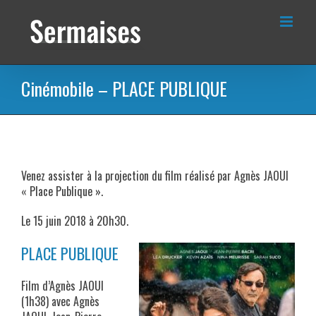
Passer
au
contenu
Cinémobile – PLACE PUBLIQUE
Venez assister à la projection du film réalisé par Agnès JAOUI
« Place Publique ».
Le 15 juin 2018 à 20h30.
PLACE PUBLIQUE
Film d’Agnès JAOUI
(1h38) avec Agnès