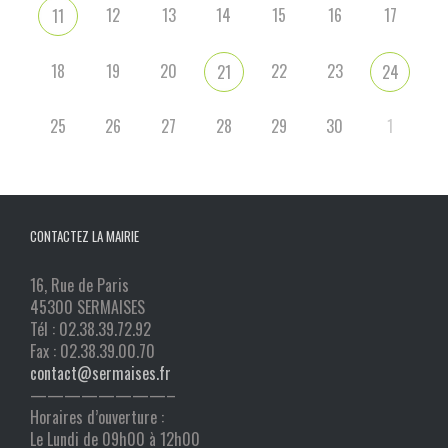
12
13
14
15
16
17
11
18
19
20
22
23
21
24
25
26
27
28
29
30
1
CONTACTEZ LA MAIRIE
16, Rue de Paris
45300 SERMAISES
Tél : 02.38.39.72.92
Fax : 02.38.39.00.70
contact@sermaises.fr
————————–
Horaires d’ouverture :
Le Lundi de 09h00 à 12h00