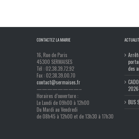
CONTACTEZ LA MAIRIE
ACTUALIT
16, Rue de Paris
Arrêt
45300 SERMAISES
porta
Tél : 02.38.39.72.92
des a
Fax : 02.38.39.00.70
CADO 
contact@sermaises.fr
2026
————————–
Horaires d’ouverture :
BUS 
Le Lundi de 09h00 à 12h00
Du Mardi au Vendredi
de 08h45 à 12h00 et de 13h30 à 17h30