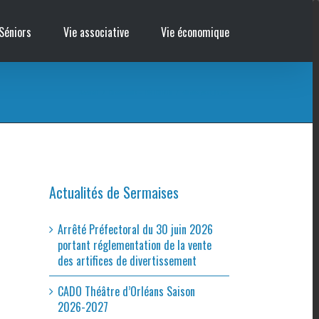
Séniors
Vie associative
Vie économique
Accueil
/
Cinémobile – DÉLICIEUX
/
affiche_cest_la_vie
Actualités de Sermaises
Arrêté Préfectoral du 30 juin 2026
portant réglementation de la vente
des artifices de divertissement
CADO Théâtre d’Orléans Saison
2026-2027