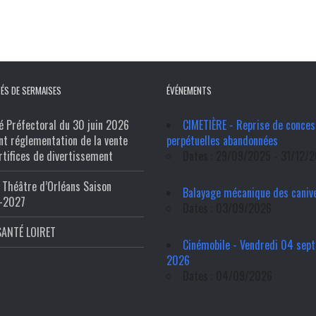
ÉS DE SERMAISES
ÉVÉNEMENTS
é Préfectoral du 30 juin 2026
CIMETIÈRE - Reprise de conces
nt réglementation de la vente
perpétuelles abandonnées
rtifices de divertissement
Dates : 29/09/2025 - 31/12/
Théâtre d’Orléans Saison
Balayage mécanique des caniv
-2027
Dates : 03/09/2026
SANTÉ LOIRET
Cinémobile - Vendredi 04 sep
2026
Dates : 04/09/2026