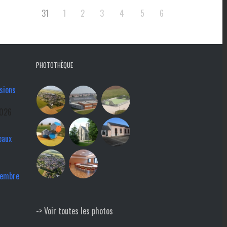
31
1
2
3
4
5
6
PHOTOTHÈQUE
sions
2026
eaux
tembre
-> Voir toutes les photos