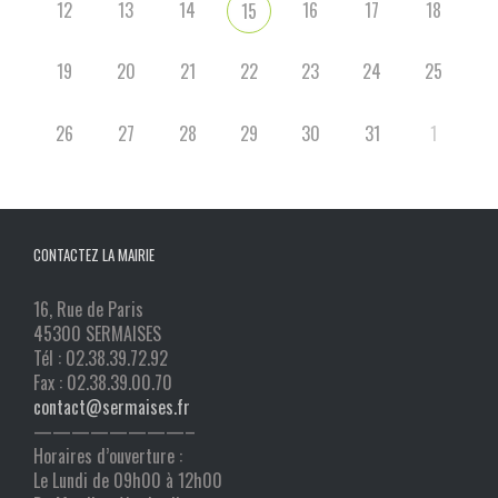
12
13
14
16
17
18
15
19
20
21
22
23
24
25
26
27
28
29
30
31
1
CONTACTEZ LA MAIRIE
16, Rue de Paris
45300 SERMAISES
Tél : 02.38.39.72.92
Fax : 02.38.39.00.70
contact@sermaises.fr
————————–
Horaires d’ouverture :
Le Lundi de 09h00 à 12h00