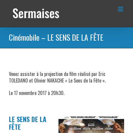
Passer
au
contenu
Cinémobile – LE SENS DE LA FÊTE
Venez assister à la projection du film réalisé par Eric
TOLEDANO et Olivier NAKACHE « Le Sens de la Fête ».
Le 17 novembre 2017 à 20h30.
LE SENS DE LA
FÊTE