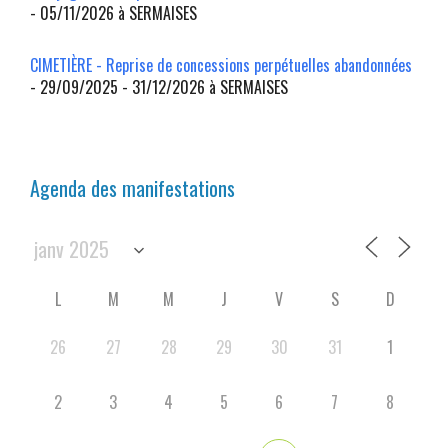
- 05/11/2026 à SERMAISES
CIMETIÈRE - Reprise de concessions perpétuelles abandonnées
- 29/09/2025 - 31/12/2026 à SERMAISES
Agenda des manifestations
L
M
M
J
V
S
D
26
27
28
29
30
31
1
2
3
4
5
6
7
8