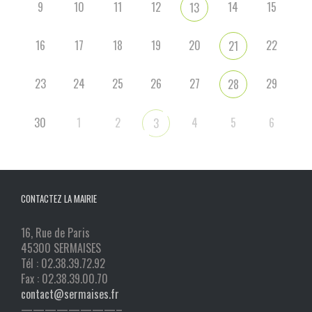
9
10
11
12
14
15
13
16
17
18
19
20
22
21
23
24
25
26
27
29
28
30
1
2
4
5
6
3
CONTACTEZ LA MAIRIE
16, Rue de Paris
45300 SERMAISES
Tél : 02.38.39.72.92
Fax : 02.38.39.00.70
contact@sermaises.fr
————————–