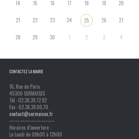
14
15
16
17
18
19
20
21
22
23
24
26
27
25
28
29
30
1
2
3
4
CONTACTEZ LA MAIRIE
16, Rue de Paris
45300 SERMAISES
Tél : 02.38.39.72.92
Fax : 02.38.39.00.70
contact@sermaises.fr
————————–
Horaires d’ouverture :
Le Lundi de 09h00 à 12h00