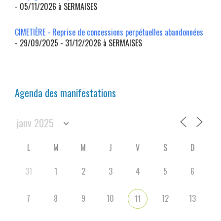
- 05/11/2026 à SERMAISES
CIMETIÈRE - Reprise de concessions perpétuelles abandonnées
- 29/09/2025 - 31/12/2026 à SERMAISES
Agenda des manifestations
L
M
M
J
V
S
D
31
1
2
3
4
5
6
7
8
9
10
12
13
11