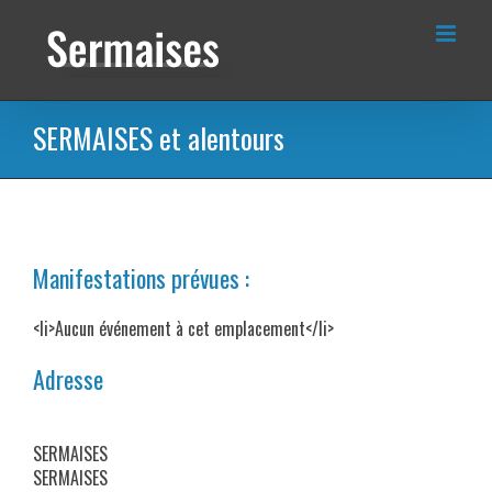
Passer
au
contenu
SERMAISES et alentours
Manifestations prévues :
<li>Aucun événement à cet emplacement</li>
Adresse
SERMAISES
SERMAISES