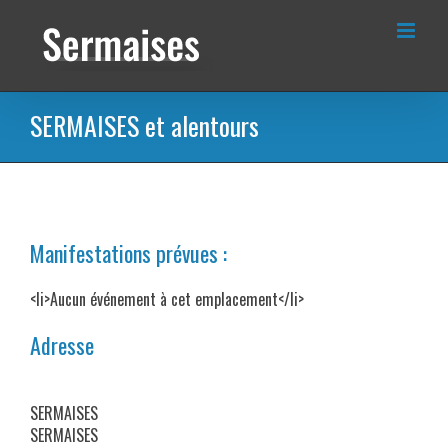
Passer
au
contenu
SERMAISES et alentours
Manifestations prévues :
<li>Aucun événement à cet emplacement</li>
Adresse
SERMAISES
SERMAISES