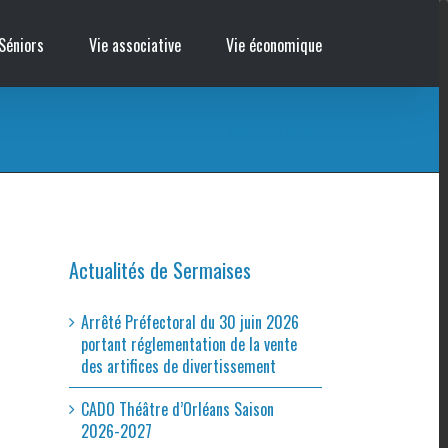
Séniors
Vie associative
Vie économique
Accueil
/
THÉ DANSANT
Actualités de Sermaises
Arrêté Préfectoral du 30 juin 2026
portant réglementation de la vente
des artifices de divertissement
CADO Théâtre d’Orléans Saison
2026-2027