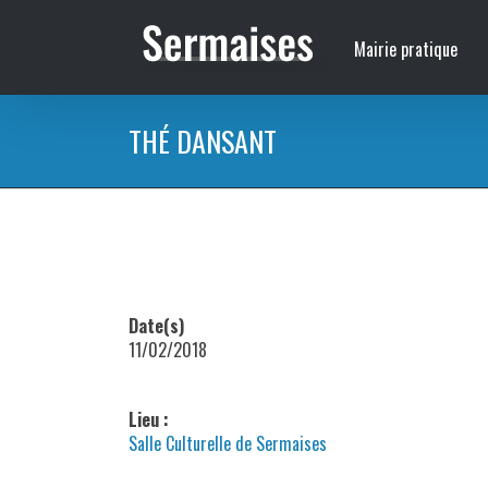
Passer
au
Mairie pratique
contenu
THÉ DANSANT
Date(s)
11/02/2018
Lieu :
Salle Culturelle de Sermaises