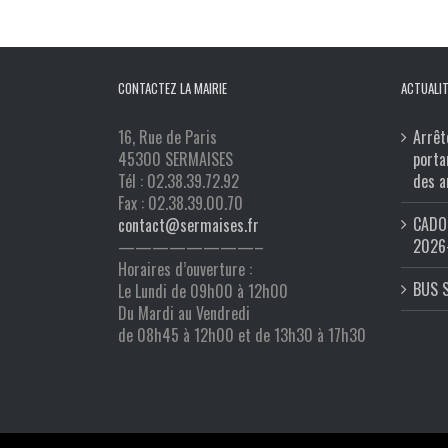
CONTACTEZ LA MAIRIE
ACTUALIT
16, Rue de Paris
Arrêt
45300 SERMAISES
porta
Tél : 02.38.39.72.92
des a
Fax : 02.38.39.00.70
CADO 
contact@sermaises.fr
2026
————————–
Horaires d’ouverture :
BUS 
Le Lundi de 09h00 à 12h00
Du Mardi au Vendredi
de 08h45 à 12h00 et de 13h30 à 17h30