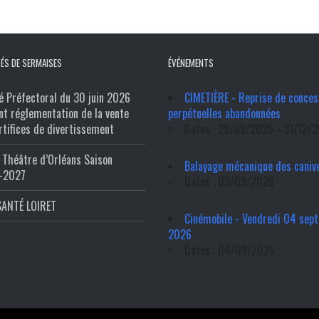
ÉS DE SERMAISES
ÉVÉNEMENTS
é Préfectoral du 30 juin 2026
CIMETIÈRE - Reprise de conces
nt réglementation de la vente
perpétuelles abandonnées
rtifices de divertissement
Dates : 29/09/2025 - 31/12/
Théâtre d’Orléans Saison
Balayage mécanique des caniv
-2027
Dates : 03/09/2026
SANTÉ LOIRET
Cinémobile - Vendredi 04 sep
2026
Dates : 04/09/2026