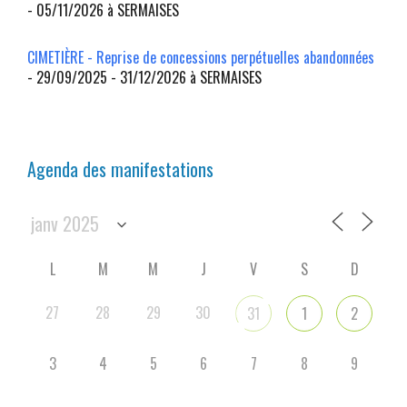
- 05/11/2026 à SERMAISES
CIMETIÈRE - Reprise de concessions perpétuelles abandonnées
- 29/09/2025 - 31/12/2026 à SERMAISES
Agenda des manifestations
L
M
M
J
V
S
D
27
28
29
30
31
1
2
3
4
5
6
7
8
9