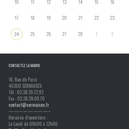
10
11
12
13
14
15
16
17
18
19
20
21
22
23
25
26
27
28
1
2
24
CONTACTEZ LA MAIRIE
16, Rue de Paris
45300 SERMAISES
Tél : 02.38.39.72.92
Fax : 02.38.39.00.70
contact@sermaises.fr
————————–
Horaires d’ouverture :
Le Lundi de 09h00 à 12h00